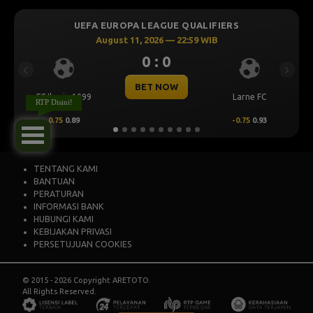
UEFA EUROPA LEAGUE QUALIFIERS
August 11, 2026 — 22:59 WIB
0 : 0
Previous
Next
BET NOW
FC Iberia 1999
Larne FC
RTP Disini!
0.75
0.89
-0.75
0.93
TENTANG KAMI
BANTUAN
PERATURAN
INFORMASI BANK
HUBUNGI KAMI
KEBIJAKAN PRIVASI
PERSETUJUAN COOKIES
© 2015 - 2026 Copyright ARETOTO.
All Rights Reserved.