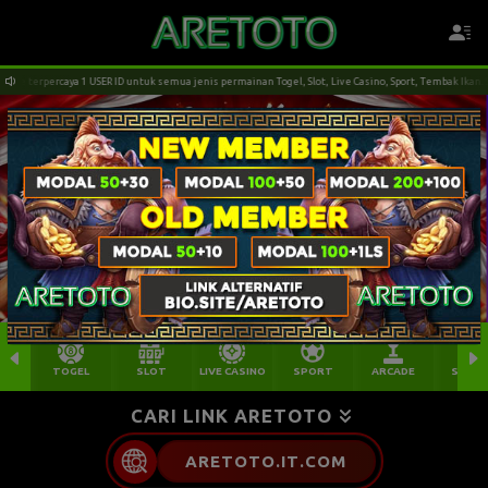
ne terpercaya 1 USER ID untuk semua jenis permainan Togel, Slot, Live Casino, Sport, Tembak Ikan. Se
TOGEL
SLOT
LIVE CASINO
SPORT
ARCADE
SABU
CARI LINK ARETOTO
A
R
E
T
O
T
O
.
I
T
.
COM